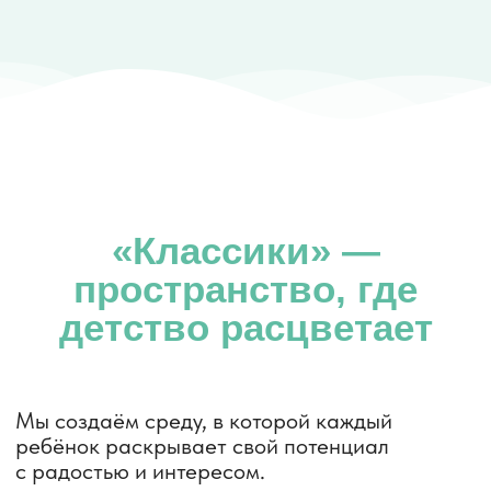
—
К
реатив
—
Л
юбовь к детям
—
А
ктуальность обучения
—
С
енсорная
С
реда
—
И
нтеллект
—
К
омплексное развитие
—
И
гра
Почему выбирают нас?
Безопасность
— пространство студии продумано до
мелочей с помощью индийской науки о