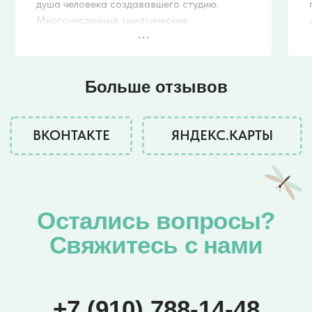
душа человека создававшего студию.
Многочисленные тематические
мероприятия и мастер-классы. Бережное
отношение к детям. Я очень довольна что
мы провели самые важные годы в жизни
ребёнка здесь. Оксана, спасибо вам за
ваш труд!
Если вы еще не нашли место для своего
ребёнка - обязательно попробуйте Детскую
развивающую студию Классики.