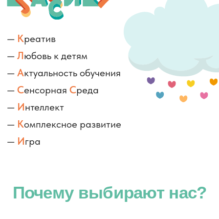
С заботой о родителях
Благодаря нашим занятиям ребенок
может развиваться всесторонне. План
занятий составлен таким образом, что
бы занятия можно было посещать друг
за другом.
Родители могут оставить ребенка в
Студии на несколько часов и
посвятить свободное время себе и
своим делам.