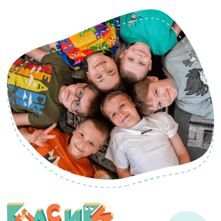
доме «Васту».
Экологичные материалы – на занятиях
мы используем безопасные и
качественные материалы (деревянные
игрушки, крупы, кинетический песок и
т.д.)
В зоне ожидания родители могут
наблюдать, как занимается ребёнок.
Классики — верные
друзья ребенка
Мы помогаем раскрывать истинные
таланты каждого ребенка, развиваем
его сильные стороны.
В этом нам помогает система
мотивации – дети собирают
наклейки в специальные дневнички
и обменивают их на подарки.