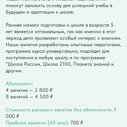
детство расцветает
помогут заложить основу для успешной учебы в
будущем и адаптации к школе.
Мы создаём среду, в которой каждый
Раннее начало подготовки к школе в возрасте 5
ребёнок раскрывает свой потенциал
лет является оптимальным, так как именно в этот
с радостью и интересом.
период дети проявляют особый интерес к знаниям.
Наши занятия разработаны опытными педагогами,
программа курса универсальна, подойдет для
поступления в любую школу и по программе
"Школа России, Школа 2100, Планета знаний и
другим.
Абонемент:
4 занятия — 2 800 ₽
8 занятий — 4 500 ₽
Стоимость разового занятия без абонемента:
1
000 ₽
Пробное занятие (40 мин):
700 ₽