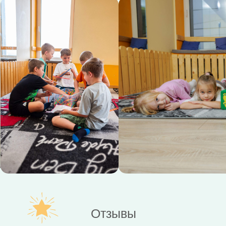
НАВЕРХ ↑
Детская студия «Классики»
© 2022—2026
ИП Левановская О.А.
ИНН 672907862183 / ОГРНИП 32267300030762
Адрес: РФ, г. Смоленск
ox1448@yandex.ru
Политика обработки персональных данных
Согласие на обработку персональных данных пользователя
Соглаcие на получение рекламно-
информационных материалов
Отзывы